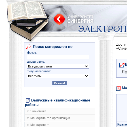
Досту
Поиск материалов по
«Сине
фразе:
дисциплине:
типу материала:
Ло
Ма
Выпускные квалификационные
работы
Экономика
Менеджмент в организации
Кратк
Менеджмент