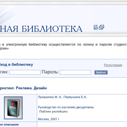
п в электронную библиотеку осуществляется по логину и паролю студен
ргия»
Вход в библиотеку
Регистрация
гин:
Пароль:
ркетинг. Реклама. Дизайн
Лукашенко М. А., Первушина Е.А.
Руководство по изучению дисциплины
Паблик рилейшнз
Москва, 2007 г.
ое описание