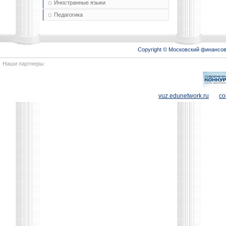
Иностранные языки
Педагогика
Copyright © Московский финансо
Наши партнеры:
vuz.edunetwork.ru
co