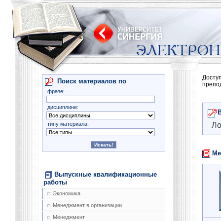
Досту
Поиск материалов по
препо
фразе:
дисциплине:
типу материала:
Ло
Ме
Выпускные квалификационные
работы
Экономика
Менеджмент в организации
Менеджмент