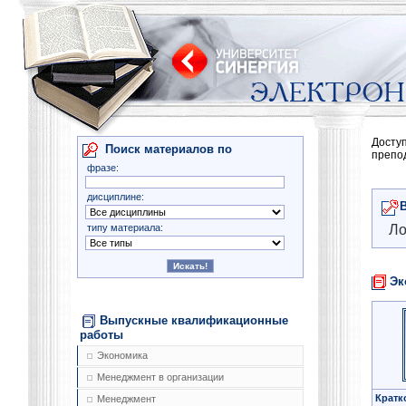
Досту
Поиск материалов по
препо
фразе:
дисциплине:
типу материала:
Ло
Эк
Выпускные квалификационные
работы
Экономика
Менеджмент в организации
Кратк
Менеджмент