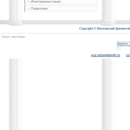
Иностранные языки
Педагогика
Copyright © Московский финансо
Наши партнеры:
vuz.edunetwork.ru
co