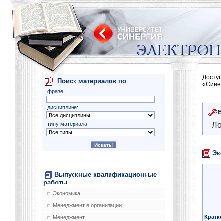
Досту
Поиск материалов по
«Сине
фразе:
дисциплине:
типу материала:
Ло
Эк
Выпускные квалификационные
работы
Экономика
Менеджмент в организации
Кратк
Менеджмент