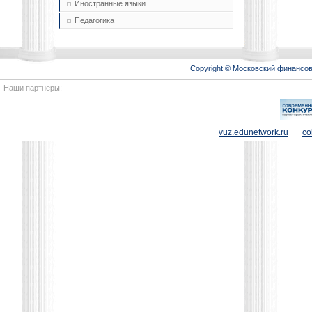
Иностранные языки
Педагогика
Copyright © Московский финансо
Наши партнеры:
vuz.edunetwork.ru
co