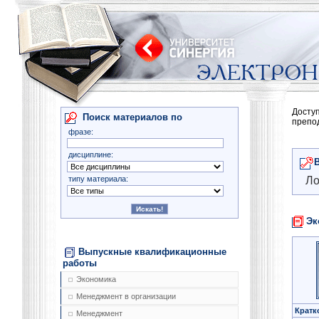
Досту
Поиск материалов по
препо
фразе:
дисциплине:
типу материала:
Ло
Эк
Выпускные квалификационные
работы
Экономика
Менеджмент в организации
Кратк
Менеджмент