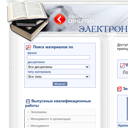
Досту
Поиск материалов по
препо
фразе:
дисциплине:
типу материала:
Ло
Эк
Выпускные квалификационные
работы
Экономика
Менеджмент в организации
Кратк
Менеджмент