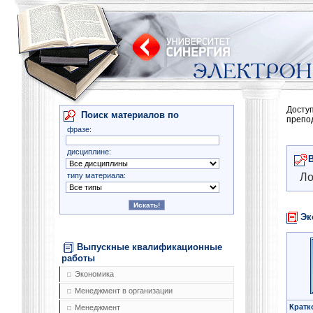
Досту
Поиск материалов по
препо
фразе:
дисциплине:
типу материала:
Ло
Эк
Выпускные квалификационные
работы
Экономика
Менеджмент в организации
Кратк
Менеджмент