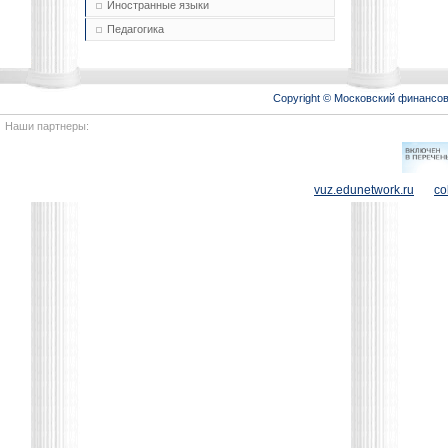
Иностранные языки
Педагогика
Copyright © Московский финансо
Наши партнеры:
vuz.edunetwork.ru
co