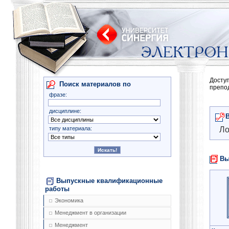
Досту
Поиск материалов по
препо
фразе:
дисциплине:
типу материала:
Ло
Вы
Выпускные квалификационные
работы
Экономика
Менеджмент в организации
Менеджмент