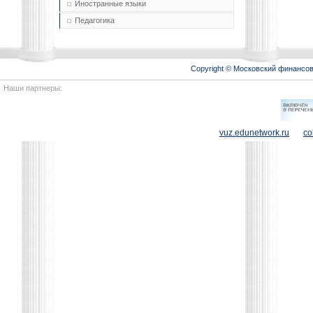
Иностранные языки
Педагогика
Copyright © Московский финансо
Наши партнеры:
vuz.edunetwork.ru
co