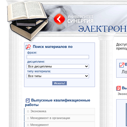
Досту
Поиск материалов по
препо
фразе:
дисциплине:
типу материала:
Ло
Вы
Экон
Выпускные квалификационные
работы
Экономика
Менеджмент в организации
Менеджмент