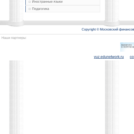
Иностранные языки
Педагогика
Copyright © Московский финансо
Наши партнеры:
vuz.edunetwork.ru
co