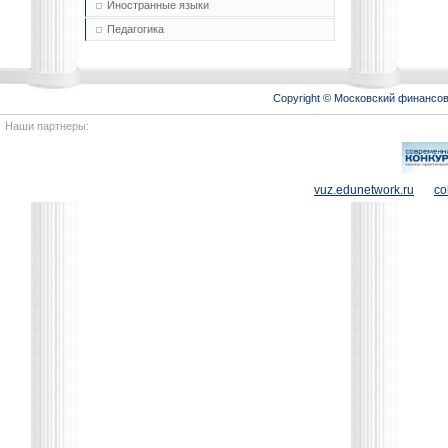
Иностранные языки
Педагогика
Copyright © Московский финансо
Наши партнеры:
vuz.edunetwork.ru
co