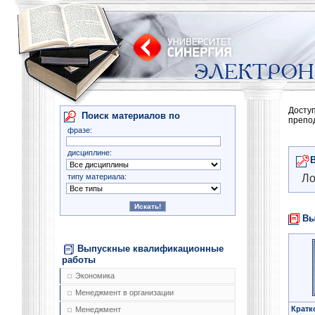
Досту
Поиск материалов по
препо
фразе:
дисциплине:
типу материала:
Ло
Вы
Выпускные квалификационные
работы
Экономика
Менеджмент в организации
Кратк
Менеджмент