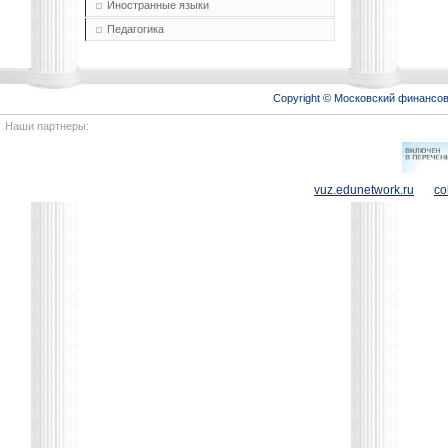
Иностранные языки
Педагогика
Copyright © Московский финансо
Наши партнеры:
vuz.edunetwork.ru
co