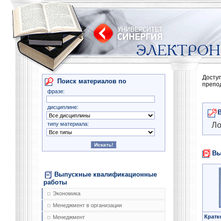
Досту
Поиск материалов по
препо
фразе:
дисциплине:
типу материала:
Ло
Вы
Выпускные квалификационные
работы
Экономика
Менеджмент в организации
Кратк
Менеджмент