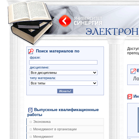
Досту
Поиск материалов по
препо
фразе:
дисциплине:
типу материала:
Ло
Ин
Выпускные квалификационные
работы
Экономика
Менеджмент в организации
Менеджмент