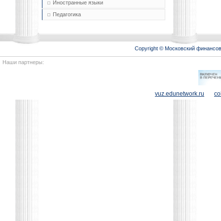
Иностранные языки
Педагогика
Copyright © Московский финансо
Наши партнеры:
vuz.edunetwork.ru
co