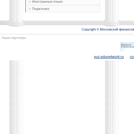
Иностранные языки
Педагогика
Copyright © Московский финансо
Наши партнеры:
vuz.edunetwork.ru
co