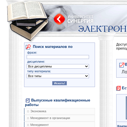
Досту
Поиск материалов по
препо
фразе:
дисциплине:
типу материала:
Ло
Ес
Выпускные квалификационные
работы
Экономика
Менеджмент в организации
Менеджмент
Кратк