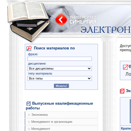
Досту
Поиск материалов по
препо
фразе:
дисциплине:
типу материала:
Ло
Эк
Выпускные квалификационные
работы
Экономика
Менеджмент в организации
Кратк
Менеджмент