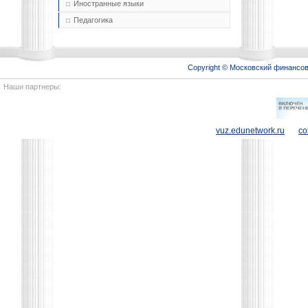
Иностранные языки
Педагогика
Copyright © Московский финансо
Наши партнеры:
vuz.edunetwork.ru
co