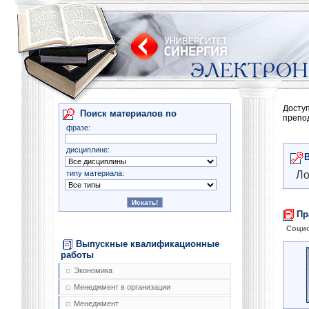
Досту
Поиск материалов по
препо
фразе:
дисциплине:
типу материала:
Ло
Пр
Соци
Выпускные квалификационные
работы
Экономика
Менеджмент в организации
Менеджмент