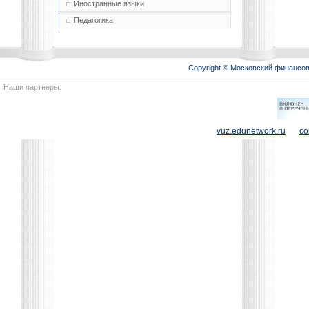
Иностранные языки
Педагогика
Copyright © Московский финансо
Наши партнеры:
vuz.edunetwork.ru
co