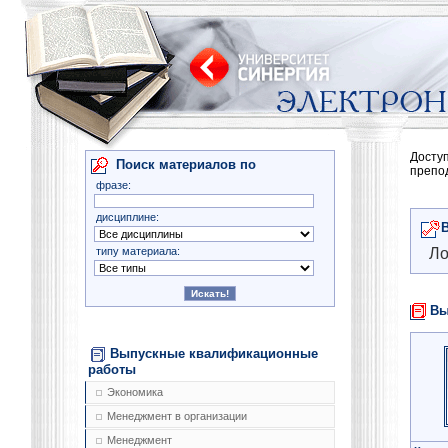
Досту
Поиск материалов по
препо
фразе:
дисциплине:
типу материала:
Ло
Вы
Выпускные квалификационные
работы
Экономика
Менеджмент в организации
Менеджмент