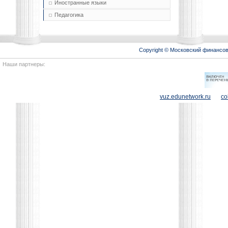
Иностранные языки
Педагогика
Copyright © Московский финансо
Наши партнеры:
vuz.edunetwork.ru
co