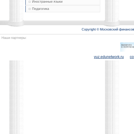
Иностранные языки
Педагогика
Copyright © Московский финансо
Наши партнеры:
vuz.edunetwork.ru
co