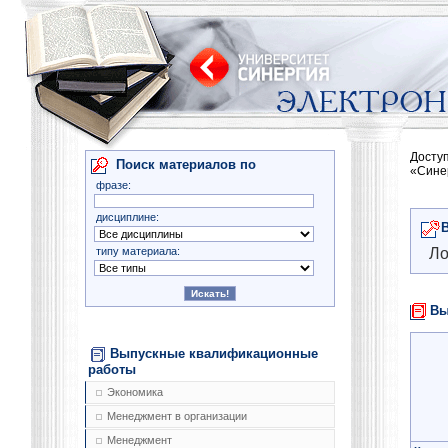
Досту
Поиск материалов по
«Сине
фразе:
дисциплине:
типу материала:
Ло
Вы
Выпускные квалификационные
работы
Экономика
Менеджмент в организации
Менеджмент