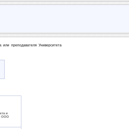
та или преподавателя Университета
кта и
е ООО