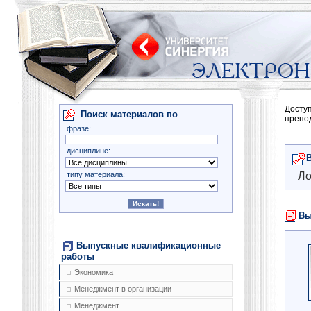
Досту
Поиск материалов по
препо
фразе:
дисциплине:
типу материала:
Ло
Вы
Выпускные квалификационные
работы
Экономика
Менеджмент в организации
Менеджмент