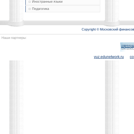
Иностранные языки
Педагогика
Copyright © Московский финансо
Наши партнеры:
vuz.edunetwork.ru
co