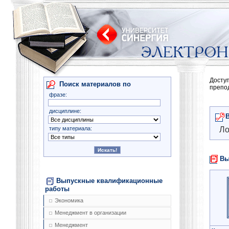
Досту
Поиск материалов по
препо
фразе:
дисциплине:
типу материала:
Ло
Вы
Выпускные квалификационные
работы
Экономика
Менеджмент в организации
Менеджмент