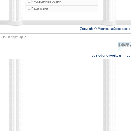
Иностранные языки
Педагогика
Copyright © Московский финансо
Наши партнеры:
vuz.edunetwork.ru
co