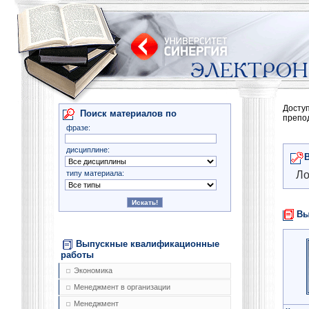
Досту
Поиск материалов по
препо
фразе:
дисциплине:
типу материала:
Ло
Вы
Выпускные квалификационные
работы
Экономика
Менеджмент в организации
Менеджмент