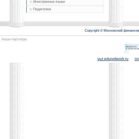
Иностранные языки
Педагогика
Copyright © Московский финансо
Наши партнеры:
vuz.edunetwork.ru
co