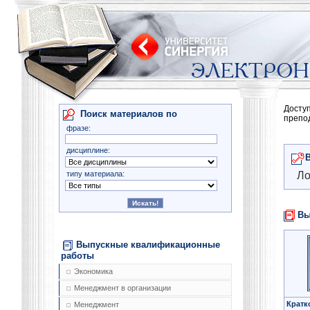
Досту
Поиск материалов по
препо
фразе:
дисциплине:
типу материала:
Ло
Вы
Выпускные квалификационные
работы
Экономика
Менеджмент в организации
Кратк
Менеджмент