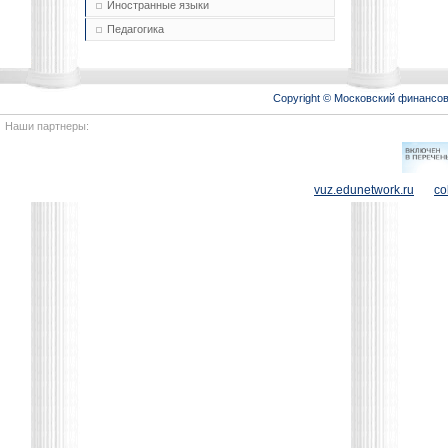
Иностранные языки
Педагогика
Copyright © Московский финансо
Наши партнеры:
vuz.edunetwork.ru
co