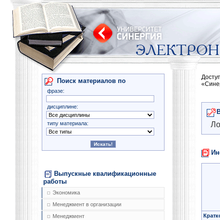
Досту
Поиск материалов по
«Сине
фразе:
дисциплине:
типу материала:
Ло
Ин
Выпускные квалификационные
работы
Экономика
Менеджмент в организации
Кратк
Менеджмент