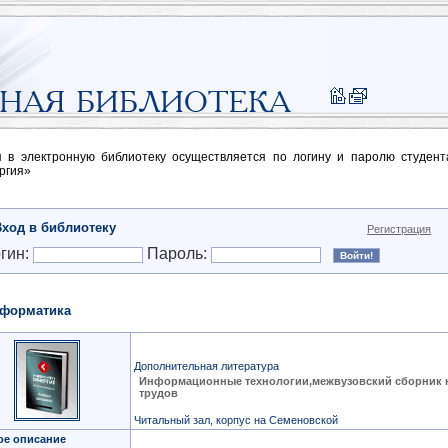
п в электронную библиотеку осуществляется по логину и паролю студен
ргия»
Вход в библиотеку
Регистрация
гин:
Пароль:
форматика
Дополнительная литература
Информационные технологии,межвузовский сборник 
трудов
Читальный зал, корпус на Семеновской
ое описание