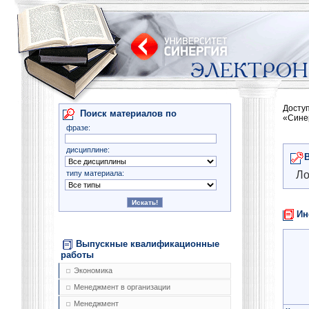
Досту
Поиск материалов по
«Сине
фразе:
дисциплине:
типу материала:
Ло
Ин
Выпускные квалификационные
работы
Экономика
Менеджмент в организации
Менеджмент