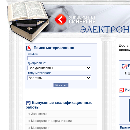
Досту
Поиск материалов по
препо
фразе:
дисциплине:
типу материала:
Ло
Ин
Выпускные квалификационные
работы
Экономика
Менеджмент в организации
Кратк
Менеджмент