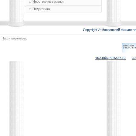
Иностранные языки
Педагогика
Copyright © Московский финансо
Наши партнеры:
vuz.edunetwork.ru
co