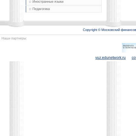
Иностранные языки
Педагогика
Copyright © Московский финансо
Наши партнеры:
vuz.edunetwork.ru
co