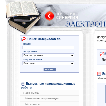
Досту
Поиск материалов по
препо
фразе:
дисциплине:
типу материала:
Ло
Вы
Финан
Выпускные квалификационные
работы
Экономика
Менеджмент в организации
Менеджмент