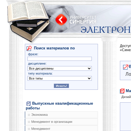
Досту
Поиск материалов по
«Сине
фразе:
дисциплине:
типу материала:
Ло
Ма
Диза
Выпускные квалификационные
работы
Экономика
Менеджмент в организации
Менеджмент