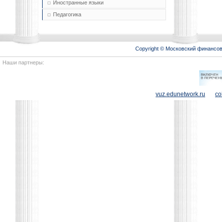
Иностранные языки
Педагогика
Copyright © Московский финансо
Наши партнеры:
vuz.edunetwork.ru
co