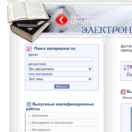
Досту
Поиск материалов по
препо
фразе:
дисциплине:
типу материала:
Ло
Вы
Мене
Выпускные квалификационные
работы
Экономика
Менеджмент в организации
Менеджмент