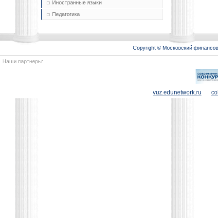
Иностранные языки
Педагогика
Copyright © Московский финансо
Наши партнеры:
vuz.edunetwork.ru
co