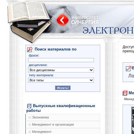
Досту
Поиск материалов по
препо
фразе:
дисциплине:
типу материала:
Ло
Ме
Менед
Выпускные квалификационные
работы
Экономика
Менеджмент в организации
Менеджмент