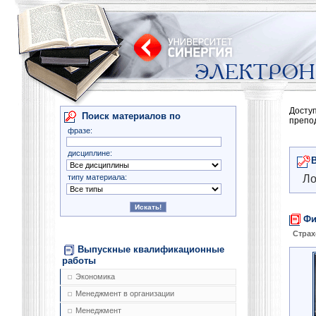
Досту
Поиск материалов по
препо
фразе:
дисциплине:
типу материала:
Ло
Фи
Страх
Выпускные квалификационные
работы
Экономика
Менеджмент в организации
Менеджмент