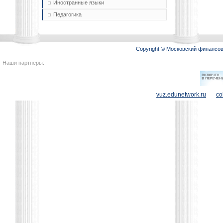
Иностранные языки
Педагогика
Copyright © Московский финансо
Наши партнеры:
vuz.edunetwork.ru
co