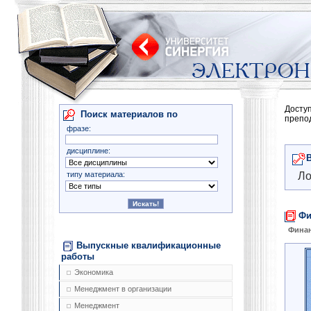
Досту
Поиск материалов по
препо
фразе:
дисциплине:
типу материала:
Ло
Фи
Фина
Выпускные квалификационные
работы
Экономика
Менеджмент в организации
Менеджмент