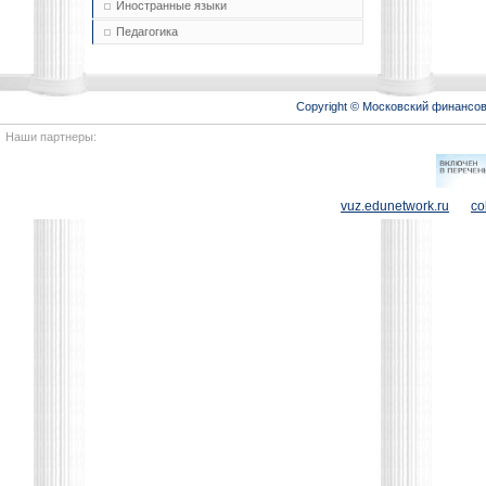
Иностранные языки
Педагогика
Copyright © Московский финансо
Наши партнеры:
vuz.edunetwork.ru
co