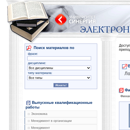
Досту
Поиск материалов по
препо
фразе:
дисциплине:
типу материала:
Ло
Фи
Фина
Выпускные квалификационные
работы
Экономика
Менеджмент в организации
Менеджмент