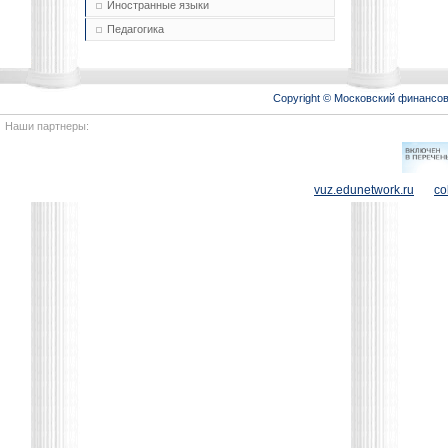
Иностранные языки
Педагогика
Copyright © Московский финансо
Наши партнеры:
vuz.edunetwork.ru
co