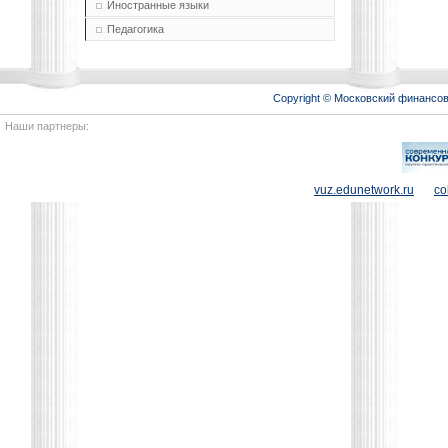
Иностранные языки
Педагогика
Copyright © Московский финансо
Наши партнеры:
vuz.edunetwork.ru
co