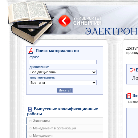
Досту
Поиск материалов по
препо
фразе:
дисциплине:
типу материала:
Ло
Эк
Бизне
Выпускные квалификационные
работы
Экономика
Менеджмент в организации
Менеджмент