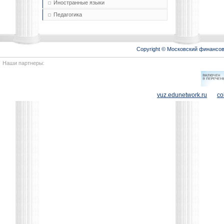
Иностранные языки
Педагогика
Copyright © Московский финансо
Наши партнеры:
vuz.edunetwork.ru
co