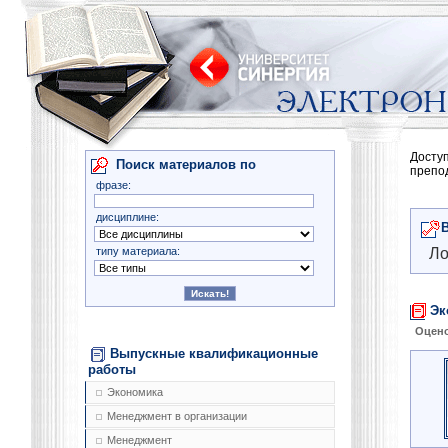
Досту
Поиск материалов по
препо
фразе:
дисциплине:
типу материала:
Ло
Эк
Оцено
Выпускные квалификационные
работы
Экономика
Менеджмент в организации
Менеджмент