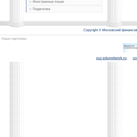
Иностранные языки
Педагогика
Copyright © Московский финансо
Наши партнеры:
vuz.edunetwork.ru
co