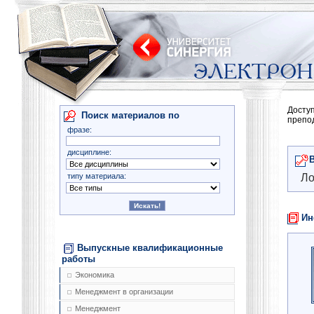
Досту
Поиск материалов по
препо
фразе:
дисциплине:
типу материала:
Ло
Ин
Выпускные квалификационные
работы
Экономика
Менеджмент в организации
Менеджмент