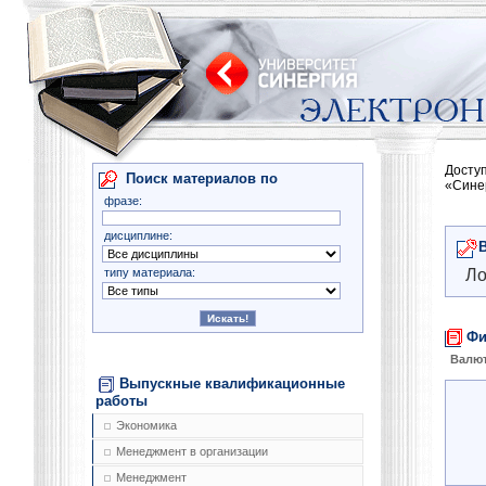
Досту
Поиск материалов по
«Сине
фразе:
дисциплине:
типу материала:
Ло
Фи
Валют
Выпускные квалификационные
работы
Экономика
Менеджмент в организации
Менеджмент