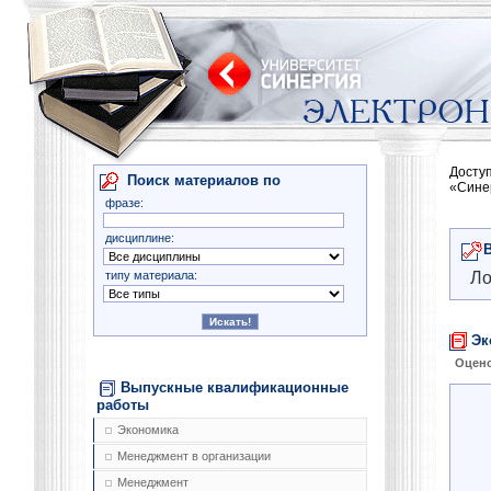
Досту
Поиск материалов по
«Сине
фразе:
дисциплине:
типу материала:
Ло
Эк
Оцено
Выпускные квалификационные
работы
Экономика
Менеджмент в организации
Менеджмент