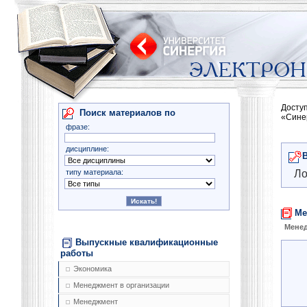
Досту
Поиск материалов по
«Сине
фразе:
дисциплине:
типу материала:
Ло
Ме
Менед
Выпускные квалификационные
работы
Экономика
Менеджмент в организации
Менеджмент