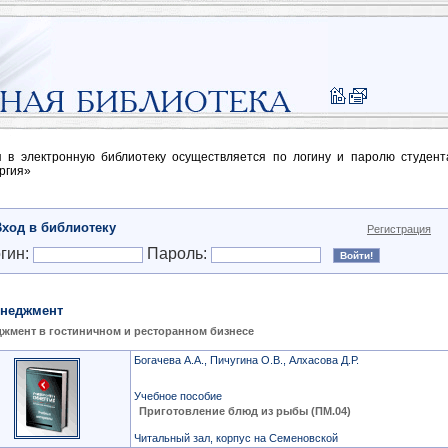
п в электронную библиотеку осуществляется по логину и паролю студен
ргия»
Вход в библиотеку
Регистрация
гин:
Пароль:
неджмент
жмент в гостиничном и ресторанном бизнесе
Богачева А.А., Пичугина О.В., Алхасова Д.Р.
Учебное пособие
Приготовление блюд из рыбы (ПМ.04)
Читальный зал, корпус на Семеновской