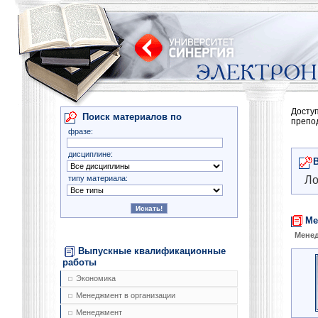
Досту
Поиск материалов по
препо
фразе:
дисциплине:
типу материала:
Ло
Ме
Менед
Выпускные квалификационные
работы
Экономика
Менеджмент в организации
Менеджмент