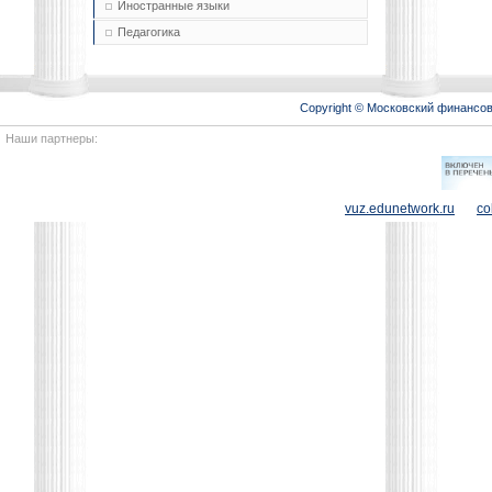
Иностранные языки
Педагогика
Copyright © Московский финансо
Наши партнеры:
vuz.edunetwork.ru
co