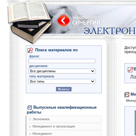
Досту
Поиск материалов по
препо
фразе:
дисциплине:
типу материала:
Ло
Ме
Менед
Выпускные квалификационные
работы
Экономика
Менеджмент в организации
Менеджмент