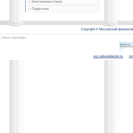
Иностранные языки
Педагогика
Copyright © Московский финансо
Наши партнеры:
vuz.edunetwork.ru
co