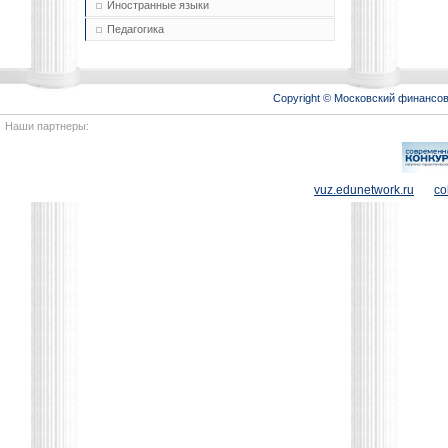
Иностранные языки
Педагогика
Copyright © Московский финансо
Наши партнеры:
vuz.edunetwork.ru
co