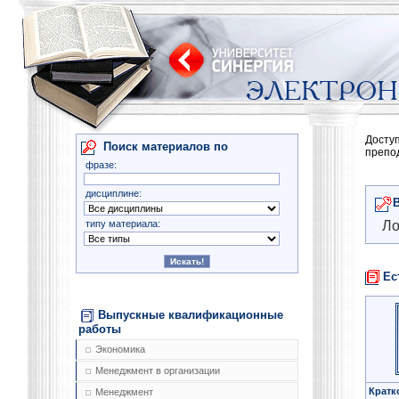
Досту
Поиск материалов по
препо
фразе:
дисциплине:
типу материала:
Ло
Ес
Выпускные квалификационные
работы
Экономика
Менеджмент в организации
Кратк
Менеджмент