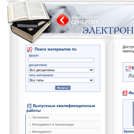
Досту
Поиск материалов по
препо
фразе:
дисциплине:
типу материала:
Ло
Ин
Выпускные квалификационные
работы
Экономика
Менеджмент в организации
Кратк
Менеджмент