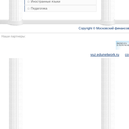
Иностранные языки
Педагогика
Copyright © Московский финансо
Наши партнеры:
vuz.edunetwork.ru
co