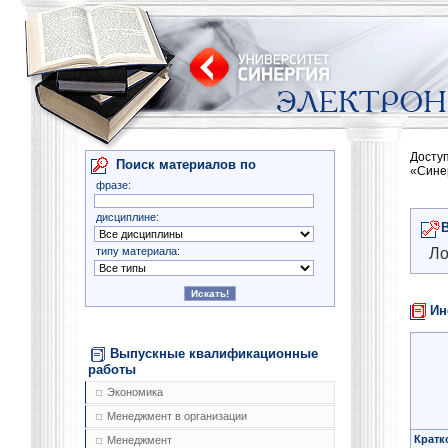
Досту
Поиск материалов по
«Сине
фразе:
дисциплине:
типу материала:
Ло
Ин
Выпускные квалификационные
работы
Экономика
Менеджмент в организации
Кратк
Менеджмент