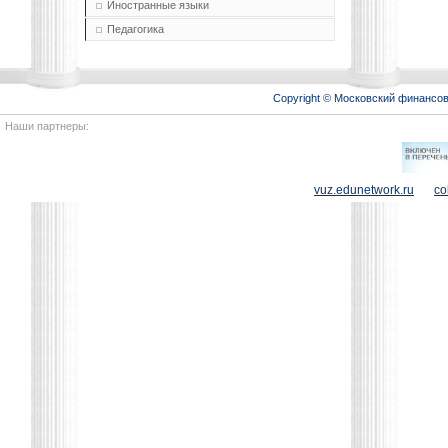
Иностранные языки
Педагогика
Copyright © Московский финансо
Наши партнеры:
vuz.edunetwork.ru
co