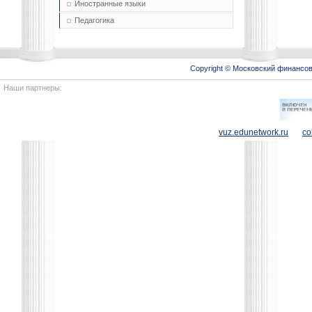
Иностранные языки
Педагогика
Copyright © Московский финансо
Наши партнеры:
vuz.edunetwork.ru
co