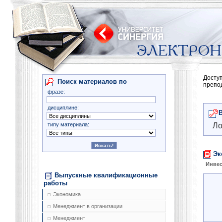
Досту
Поиск материалов по
препо
фразе:
дисциплине:
типу материала:
Ло
Эк
Инве
Выпускные квалификационные
работы
Экономика
Менеджмент в организации
Менеджмент