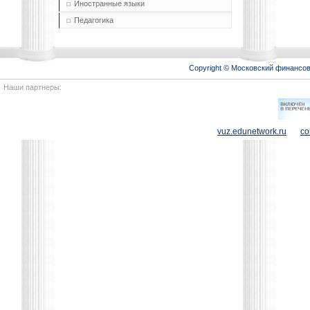
Иностранные языки
Педагогика
Copyright © Московский финансо
Наши партнеры:
vuz.edunetwork.ru
co