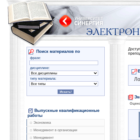
Досту
Поиск материалов по
препо
фразе:
дисциплине:
типу материала:
Ло
Эк
Оцено
Выпускные квалификационные
работы
Экономика
Менеджмент в организации
Менеджмент