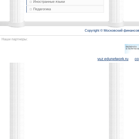
Иностранные языки
Педагогика
Copyright © Московский финансо
Наши партнеры:
vuz.edunetwork.ru
co