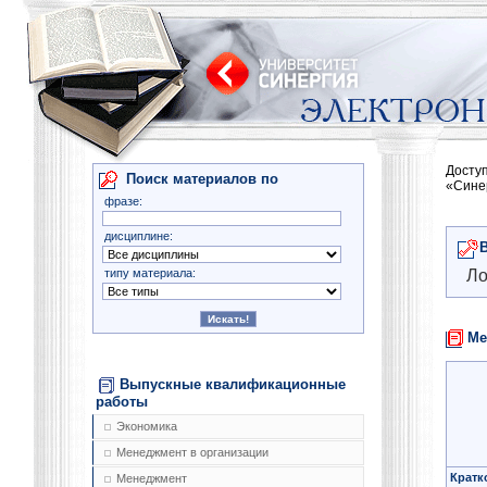
Досту
Поиск материалов по
«Сине
фразе:
дисциплине:
типу материала:
Ло
Ме
Выпускные квалификационные
работы
Экономика
Менеджмент в организации
Кратк
Менеджмент