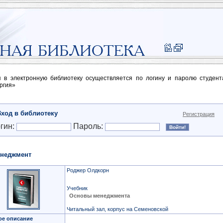
п в электронную библиотеку осуществляется по логину и паролю студен
ргия»
Вход в библиотеку
Регистрация
гин:
Пароль:
неджмент
Роджер Олдкорн
Учебник
Основы менеджмента
Читальный зал, корпус на Семеновской
ое описание