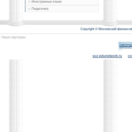
Иностранные языки
Педагогика
Copyright © Московский финансо
Наши партнеры:
vuz.edunetwork.ru
co