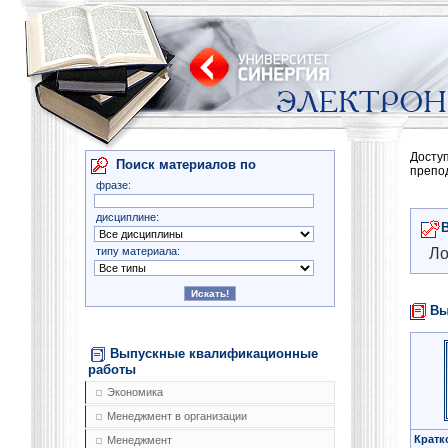
Досту
Поиск материалов по
препо
фразе:
дисциплине:
типу материала:
Ло
Вы
Выпускные квалификационные
работы
Экономика
Менеджмент в организации
Кратк
Менеджмент