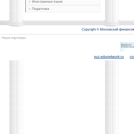
Иностранные языки
Педагогика
Copyright © Московский финансо
Наши партнеры:
vuz.edunetwork.ru
co