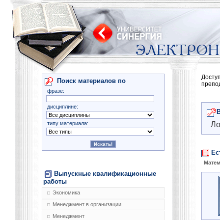
Досту
Поиск материалов по
препо
фразе:
дисциплине:
типу материала:
Ло
Ес
Матем
Выпускные квалификационные
работы
Экономика
Менеджмент в организации
Менеджмент